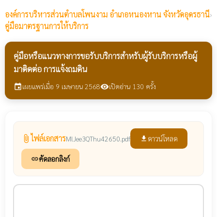
องค์การบริหารส่วนตำบลโพนงาม
อำเภอหนองหาน จังหวัดอุดรธานี
›
คู่มือมาตรฐานการให้บริการ
คู่มือหรือแนวทางการขอรับบริการสำหรับผู้รับบริการหรือผู้
มาติดต่อ การแจ้งถมดิน
เผยแพร่เมื่อ 9 เมษายน 2568
เปิดอ่าน 130 ครั้ง
event
visibility
ไฟล์เอกสาร
attach_file
ดาวน์โหลด
MlJee3QThu42650.pdf
file_download
คัดลอกลิงก์
link