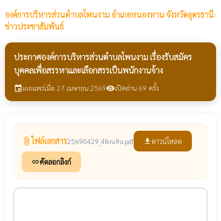
องค์การบริหารส่วนตำบลโพนงาม
อำเภอหนองหาน จังหวัดอุดรธานี
›
ข่าวประชาสัมพันธ์
ประกาศองค์การบริหารส่วนตำบลโพนงาม เรื่องรับสมัคร
บุคคลเพื่อสรรหาและเลือกสรรเป็นพนักงานจ้าง
เผยแพร่เมื่อ 27 เมษายน 2569
เปิดอ่าน 69 ครั้ง
event
visibility
ไฟล์เอกสาร
attach_file
ดาวน์โหลด
25690429_4Ikru9a.pdf
file_download
คัดลอกลิงก์
link