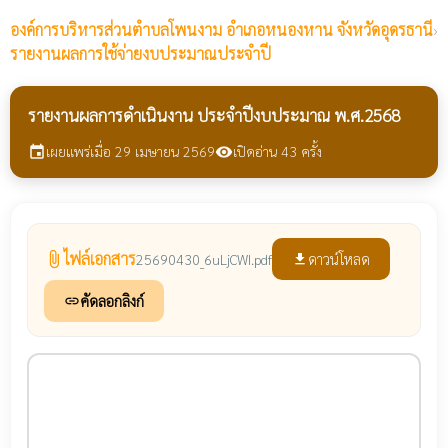
องค์การบริหารส่วนตำบลโพนงาม
อำเภอหนองหาน จังหวัดอุดรธานี
›
รายงานผลการใช้จ่ายงบประมาณประจำปี
รายงานผลการดำเนินงาน ประจำปีงบประมาณ พ.ศ.2568
เผยแพร่เมื่อ 29 เมษายน 2569
เปิดอ่าน 43 ครั้ง
event
visibility
ไฟล์เอกสาร
attach_file
ดาวน์โหลด
25690430_6uLjCWI.pdf
file_download
คัดลอกลิงก์
link