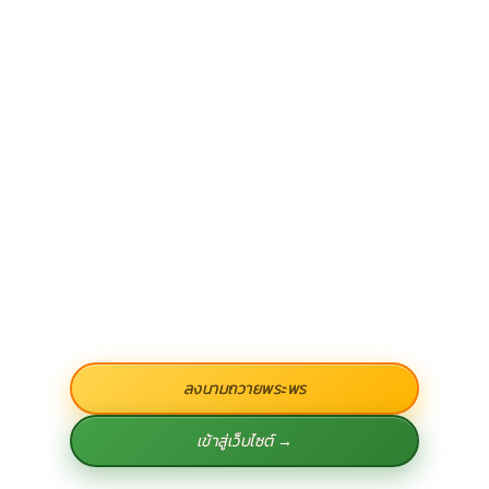
ลงนามถวายพระพร
เข้าสู่เว็บไซต์ →