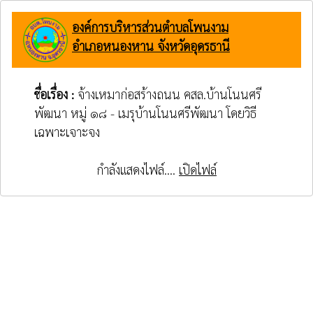
องค์การบริหารส่วนตำบลโพนงาม
อำเภอหนองหาน จังหวัดอุดรธานี
ชื่อเรื่อง :
จ้างเหมาก่อสร้างถนน คสล.บ้านโนนศรี
พัฒนา หมู่ ๑๘ - เมรุบ้านโนนศรีพัฒนา โดยวิธี
เฉพาะเจาะจง
กำลังแสดงไฟล์....
เปิดไฟล์