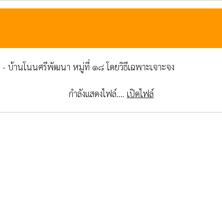
๐ - บ้านโนนศรีพัฒนา หมู่ที่ ๑๘ โดยวิธีเฉพาะเจาะจง
กำลังแสดงไฟล์....
เปิดไฟล์