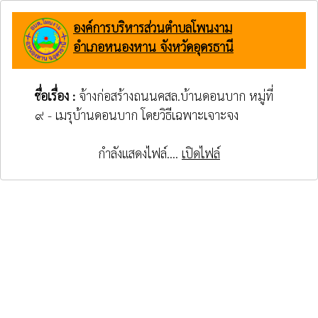
องค์การบริหารส่วนตำบลโพนงาม
อำเภอหนองหาน จังหวัดอุดรธานี
ชื่อเรื่อง :
จ้างก่อสร้างถนนคสล.บ้านดอนบาก หมู่ที่
๙ - เมรุบ้านดอนบาก โดยวิธีเฉพาะเจาะจง
กำลังแสดงไฟล์....
เปิดไฟล์