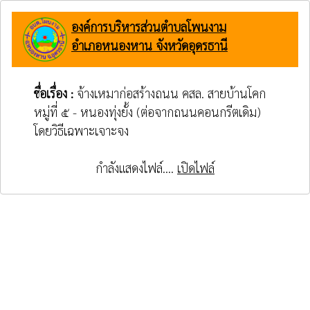
องค์การบริหารส่วนตำบลโพนงาม
อำเภอหนองหาน จังหวัดอุดรธานี
ชื่อเรื่อง :
จ้างเหมาก่อสร้างถนน คสล. สายบ้านโคก
หมู่ที่ ๕ - หนองทุ่งยั้ง (ต่อจากถนนคอนกรีตเดิม)
โดยวิธีเฉพาะเจาะจง
กำลังแสดงไฟล์....
เปิดไฟล์