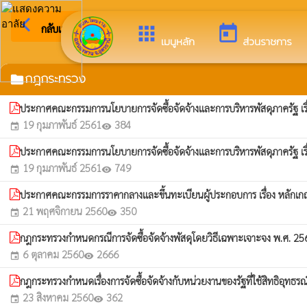
arrow_back_ios
ยินดีต้อนรับสู่เว็บไซต์
กลับเมนูหลัก
apps
today
เมนูหลัก
ส่วนราชการ
กฎกระทรวง
folder
ประกาศคณะกรรมการนโยบายการจัดซื้อจัดจ้างและการบริหารพัสดุภาครัฐ เรื่
19 กุมภาพันธ์ 2561
384
event
visibility
ประกาศคณะกรรมการนโยบายการจัดซื้อจัดจ้างและการบริหารพัสดุภาครัฐ เรื่
19 กุมภาพันธ์ 2561
749
event
visibility
ประกาศคณะกรรมการราคากลางและขึ้นทะเบียนผู้ประกอบการ เรื่อง หลักเกณฑ์ ว
21 พฤศจิกายน 2560
350
event
visibility
กฎกระทรวงกำหนดกรณีการจัดซื้อจัดจ้างพัสดุโดยวิธีเฉพาะเจาะจง พ.ศ. 2
6 ตุลาคม 2560
2666
event
visibility
กฎกระทรวงกำหนดเรื่องการจัดซื้อจัดจ้างกับหน่วยงานของรัฐที่ใช้สิทธิอุทธรณ
23 สิงหาคม 2560
362
event
visibility