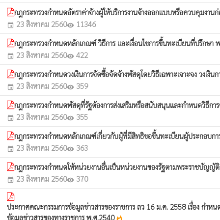
กฎกระทรวงกำหนดอัตราค่าจ้างผู้ให้บริการงานจ้างออกแบบหรือควบคุมงานก่
23 สิงหาคม 2560
11346
event
visibility
กฎกระทรวงกำหนดหลักเกณฑ์ วิธีการ และเงื่อนไขการขึ้นทะเบียนที่ปรึกษา 
23 สิงหาคม 2560
422
event
visibility
กฎกระทรวงกำหนดวงเงินการจัดซื้อจัดจ้างพัสดุโดยวิธีเฉพาะเจาะจง วงเงินการจั
23 สิงหาคม 2560
359
event
visibility
กฎกระทรวงกำหนดพัสดุที่รัฐต้องการส่งเสริมหรือสนับสนุนและกำหนดวิธีการจั
23 สิงหาคม 2560
355
event
visibility
กฎกระทรวงกำหนดหลักเกณฑ์เกี่ยวกับผู้ที่มีสิทธิขอขึ้นทะเบียนผู้ประกอบก
23 สิงหาคม 2560
363
event
visibility
กฎกระทรวงกำหนดให้หน่วยงานอื่นเป็นหน่วยงานของรัฐตามพระราชบัญญัติกา
23 สิงหาคม 2560
370
event
visibility
ประกาศคณะกรรมการข้อมูลข่าวสารของราชการ ลว 16 ม.ค. 2558 เรื่อง กำหนดให้
ข้อมูลข่าวสารของทางราชการ พ.ศ.2540
whatshot