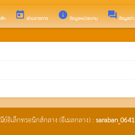
ไซต์ของ องค์การบริหารส่วนตำบลโพนงาม
today
info
forum
ลัก
ส่วนราชการ
ข้อมูลหน่วยงาน
ข้อมูลข่
ษณีย์อิเล็กทรอนิกส์กลาง (อีเมลกลาง) :
saraban_0641