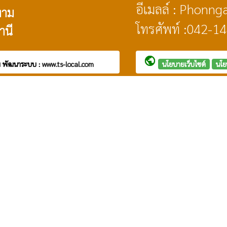
อีเมลล์ : Phon
งาม
โทรศัพท์ :042-1
านี
public
ม
พัฒนาระบบ :
www.ts-local.com
นโยบายเว็บไซต์
นโย