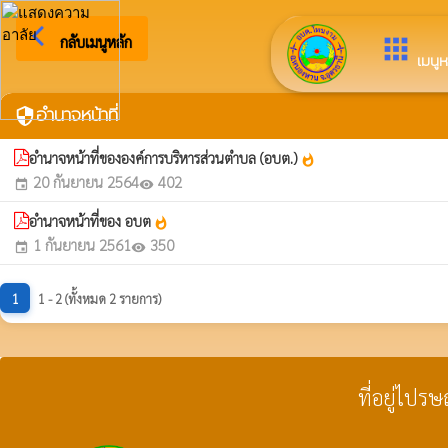
arrow_back_ios
ยินดีต้อนรับสู่เว็บ
กลับเมนูหลัก
apps
เมนูห
อำนาจหน้าที่
security
อำนาจหน้าที่ขององค์การบริหารส่วนตำบล (อบต.)
whatshot
20 กันยายน 2564
402
event
visibility
อำนาจหน้าที่ของ อบต
whatshot
1 กันยายน 2561
350
event
visibility
1
1 - 2 (ทั้งหมด 2 รายการ)
ที่อยู่ไปร