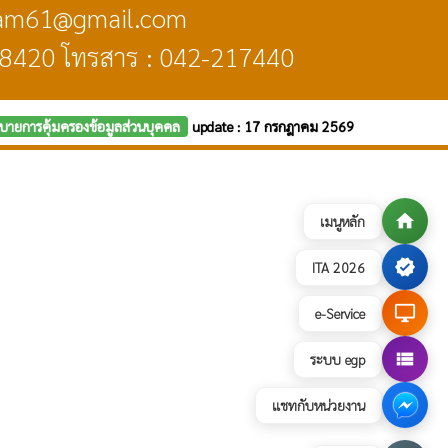
ngam61@gmail.com
48420 โทรสาร : 042-217440
บายการคุ้มครองข้อมูลส่วนบุคคล
update : 17 กรกฎาคม 2569
home
เมนูหลัก
verified
ITA 2026
desktop_windows
e-Service
view_list
ระบบ egp
แชทกับหน่วยงาน